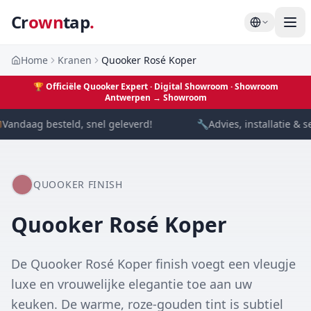
Cr
own
tap
.
Home
Kranen
Quooker Rosé Koper
🏆
Officiële Quooker Expert · Digital Showroom
· Showroom
Antwerpen →
Showroom
Vandaag besteld, snel geleverd!
🔧
Advies, installatie & s
QUOOKER FINISH
Quooker
Rosé Koper
De Quooker Rosé Koper finish voegt een vleugje
luxe en vrouwelijke elegantie toe aan uw
keuken. De warme, roze-gouden tint is subtiel