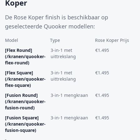
Koper
De Rose Koper finish is beschikbaar op
geselecteerde Quooker modellen:
Model
Type
Rose Koper Prijs
[Flex Round]
3-in-1 met
€1.495
(/kranen/quooker-
uittrekslang
flex-round)
[Flex Square]
3-in-1 met
€1.495
(/kranen/quooker-
uittrekslang
flex-square)
[Fusion Round]
3-in-1 mengkraan
€1.495
(/kranen/quooker-
fusion-round)
[Fusion Square]
3-in-1 mengkraan
€1.495
(/kranen/quooker-
fusion-square)