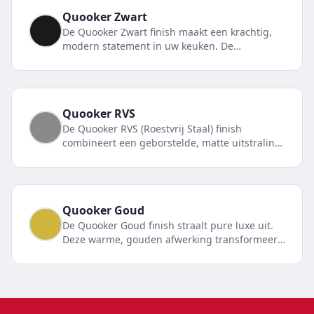
Quooker
Zwart
De Quooker Zwart finish maakt een krachtig,
modern statement in uw keuken. De
diepzwarte matte afwerking is de perfecte
keuze voor eigentijdse keukenontwerpen.
Quooker
RVS
De Quooker RVS (Roestvrij Staal) finish
combineert een geborstelde, matte uitstraling
met ultieme duurzaamheid. De ideale keuze
voor wie een moderne maar subtiele kraan
zoekt.
Quooker
Goud
De Quooker Goud finish straalt pure luxe uit.
Deze warme, gouden afwerking transformeert
uw keuken tot een high-end ruimte vol
elegantie en verfijning.