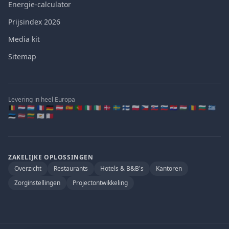
Energie-calculator
Prijsindex 2026
Media kit
Sitemap
Levering in heel Europa
🇧🇪 🇳🇱 🇱🇺 🇫🇷 🇩🇪 🇦🇹 🇪🇸 🇵🇹 🇮🇹 🇮🇪 🇩🇰 🇸🇪 🇫🇮 🇵🇱 🇨🇿 🇸🇰 🇸🇮 🇭🇷 🇭🇺 🇷🇴 🇧🇬 🇬🇷
🇪🇪 🇱🇻 🇱🇹 🇨🇾 🇲🇹
ZAKELIJKE OPLOSSINGEN
Overzicht
Restaurants
Hotels & B&B's
Kantoren
Zorginstellingen
Projectontwikkeling