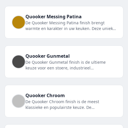
Quooker
Messing Patina
De Quooker Messing Patina finish brengt
warmte en karakter in uw keuken. Deze unieke
finish ontwikkelt na verloop van tijd een
natuurlijk patina, waardoor elke kraan een
uniek exemplaar wordt.
Quooker
Gunmetal
De Quooker Gunmetal finish is de ultieme
keuze voor een stoere, industrieel
geïnspireerde keuken. Het donkere,
metaalachtige uiterlijk maakt een krachtig
statement.
Quooker
Chroom
De Quooker Chroom finish is de meest
klassieke en populairste keuze. De
spiegelende, zilverkleurige afwerking past in
vrijwel elke keuken en is eenvoudig te
combineren met bestaand sanitair.