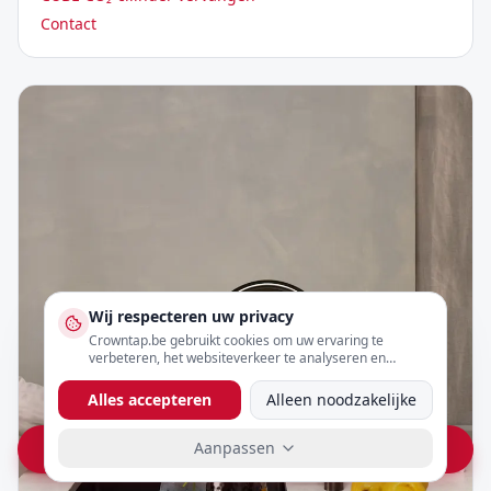
Contact
Wij respecteren uw privacy
Crowntap.be gebruikt cookies om uw ervaring te
verbeteren, het websiteverkeer te analyseren en
gepersonaliseerde content te tonen. U kunt uw
voorkeuren hieronder aanpassen.
Alles accepteren
Alleen noodzakelijke
Aanpassen
Vraag prijs op WhatsApp