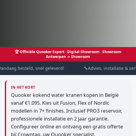
🏆
Officiële Quooker Expert · Digital Showroom
· Showroom
Antwerpen →
Showroom
daag besteld, snel geleverd!
🔧
Advies, installatie & servi
IN HET KORT
Quooker kokend water kranen kopen in België
vanaf €1.095. Kies uit Fusion, Flex of Nordic
modellen in 7+ finishes. Inclusief PRO3 reservoir,
professionele installatie en 2 jaar garantie.
Configureer online en ontvang een gratis offerte
bij Crowntap, uw Quooker specialist.