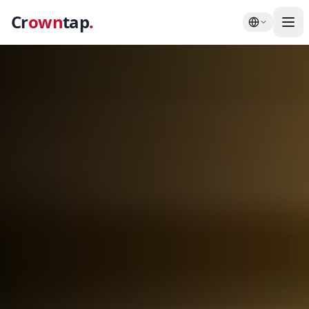
Cr
own
tap
.