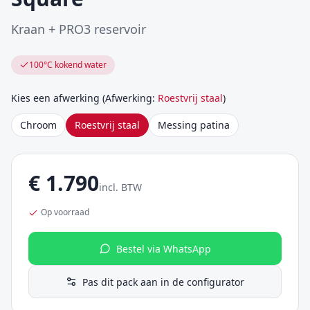
Kraan + PRO3 reservoir
100°C kokend water
Kies een afwerking
(
Afwerking
:
Roestvrij staal
)
Chroom
Roestvrij staal
Messing patina
€
1.790
incl. BTW
Op voorraad
Bestel via WhatsApp
Pas dit pack aan in de configurator