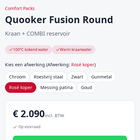
Comfort Packs
Quooker Fusion Round
Kraan + COMBI reservoir
100°C kokend water
Warm kraanwater
Kies een afwerking
(
Afwerking
:
Rosé koper
)
Chroom
Roestvrij staal
Zwart
Gunmetal
Rosé koper
Messing patina
Goud
€
2.090
incl. BTW
Op voorraad