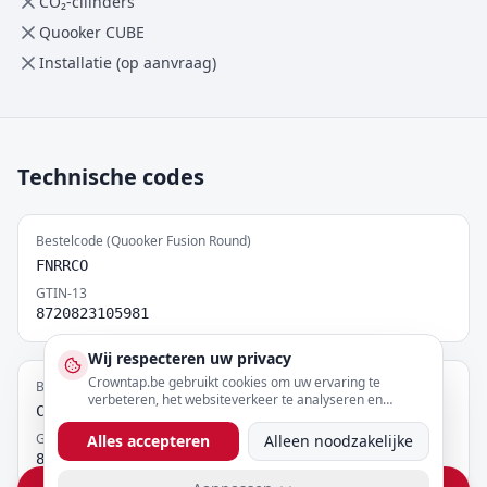
CO₂-cilinders
Quooker CUBE
Installatie (op aanvraag)
Technische codes
Bestelcode (Quooker Fusion Round)
FNRRCO
GTIN-13
8720823105981
Wij respecteren uw privacy
Crowntap.be gebruikt cookies om uw ervaring te
Bestelcode (Reservoir COMBI)
verbeteren, het websiteverkeer te analyseren en
COMBI
gepersonaliseerde content te tonen. U kunt uw
voorkeuren hieronder aanpassen.
GTIN-13
Alles accepteren
Alleen noodzakelijke
8720823100597