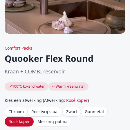
Comfort Packs
Quooker Flex Round
Kraan + COMBI reservoir
100°C kokend water
Warm kraanwater
Kies een afwerking
(
Afwerking
:
Rosé koper
)
Chroom
Roestvrij staal
Zwart
Gunmetal
Rosé koper
Messing patina