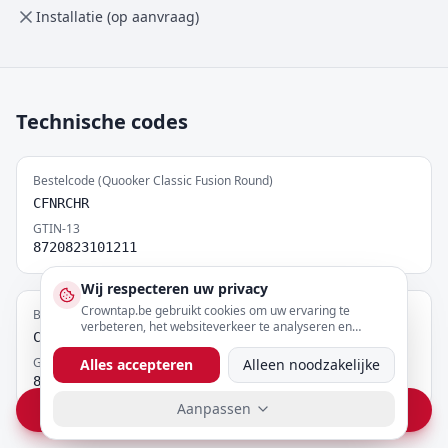
Installatie (op aanvraag)
Technische codes
Bestelcode (Quooker Classic Fusion Round)
CFNRCHR
GTIN-13
8720823101211
Wij respecteren uw privacy
Crowntap.be gebruikt cookies om uw ervaring te
Bestelcode (Reservoir COMBI)
verbeteren, het websiteverkeer te analyseren en
COMBI
gepersonaliseerde content te tonen. U kunt uw
voorkeuren hieronder aanpassen.
GTIN-13
Alles accepteren
Alleen noodzakelijke
8720823100597
Aanpassen
Vraag prijs op WhatsApp