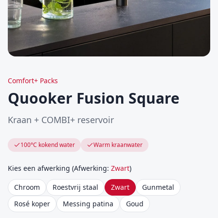
Comfort+ Packs
Quooker Fusion Square
Kraan + COMBI+ reservoir
100°C kokend water
Warm kraanwater
Kies een afwerking
(
Afwerking
:
Zwart
)
Chroom
Roestvrij staal
Zwart
Gunmetal
Rosé koper
Messing patina
Goud