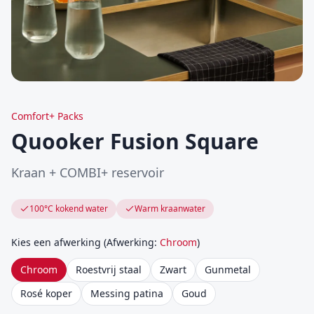
Comfort+ Packs
Quooker Fusion Square
Kraan + COMBI+ reservoir
100°C kokend water
Warm kraanwater
Kies een afwerking
(
Afwerking
:
Chroom
)
Chroom
Roestvrij staal
Zwart
Gunmetal
Rosé koper
Messing patina
Goud