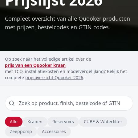
Compleet overzicht van alle Quooker producten
met prijzen, bestelcodes en GTIN codes.
Op zoek naar het volledige artikel over de
prijs van een Quooker kraan
met TCO, installatiekosten en modelvergelijking? Bekijk het
complete
prijsoverzicht Quooker 2026
.
Alle
Kranen
Reservoirs
CUBE & Waterfilter
Zeeppomp
Accessoires