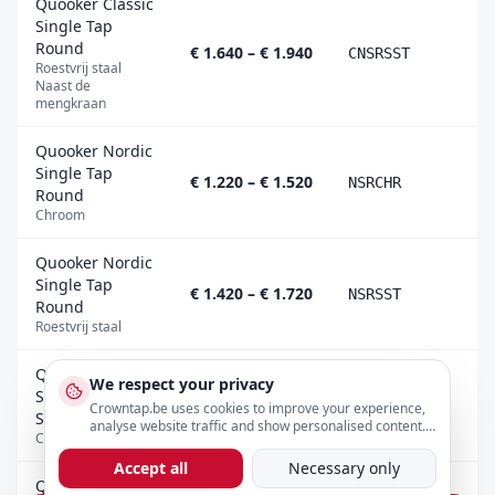
Quooker Classic
Single Tap
Round
€ 1.640 – € 1.940
CNSRSST
Roestvrij staal
Naast de
mengkraan
Quooker Nordic
Single Tap
€ 1.220 – € 1.520
NSRCHR
Round
Chroom
Quooker Nordic
Single Tap
€ 1.420 – € 1.720
NSRSST
Round
Roestvrij staal
Quooker Nordic
We respect your privacy
Single Tap
€ 1.220 – € 1.520
NSSCHR
Crowntap.be uses cookies to improve your experience,
Square
analyse website traffic and show personalised content.
Chroom
You can adjust your preferences below.
Accept all
Necessary only
Quooker Nordic