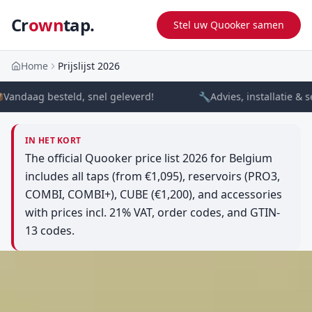
Cr
own
tap.
Stel uw Quooker samen
Home
Prijslijst 2026
Vandaag besteld, snel geleverd!
🔧
Advies, installatie & s
IN HET KORT
The official Quooker price list 2026 for Belgium
includes all taps (from €1,095), reservoirs (PRO3,
COMBI, COMBI+), CUBE (€1,200), and accessories
with prices incl. 21% VAT, order codes, and GTIN-
13 codes.