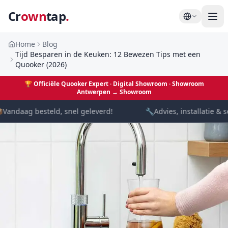
Cr
own
tap
.
Home
Blog
Tijd Besparen in de Keuken: 12 Bewezen Tips met een
Quooker (2026)
🏆
Officiële Quooker Expert · Digital Showroom
· Showroom
Antwerpen →
Showroom
Vandaag besteld, snel geleverd!
🔧
Advies, installatie & s