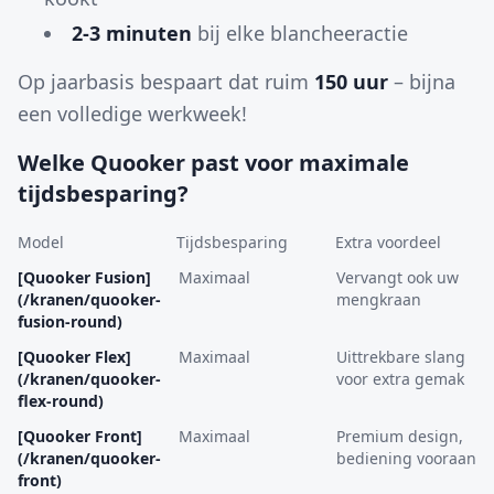
2-3 minuten
bij elke blancheeractie
Op jaarbasis bespaart dat ruim
150 uur
– bijna
een volledige werkweek!
Welke Quooker past voor maximale
tijdsbesparing?
Model
Tijdsbesparing
Extra voordeel
[Quooker Fusion]
Maximaal
Vervangt ook uw
(/kranen/quooker-
mengkraan
fusion-round)
[Quooker Flex]
Maximaal
Uittrekbare slang
(/kranen/quooker-
voor extra gemak
flex-round)
[Quooker Front]
Maximaal
Premium design,
(/kranen/quooker-
bediening vooraan
front)