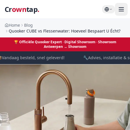
Cr
own
tap
.
Home
Blog
Quooker CUBE vs Flessenwater: Hoeveel Bespaart U Écht?
🏆
Officiële Quooker Expert · Digital Showroom
· Showroom
Antwerpen →
Showroom

Vandaag besteld, snel geleverd!
🔧
Advies, installatie & s