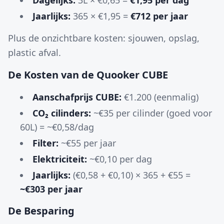
Dagelijks:
3L × €0,65 =
€1,95 per dag
Jaarlijks:
365 × €1,95 =
€712 per jaar
Plus de onzichtbare kosten: sjouwen, opslag,
plastic afval.
De Kosten van de Quooker CUBE
Aanschafprijs CUBE:
€1.200 (eenmalig)
CO₂ cilinders:
~€35 per cilinder (goed voor
60L) = ~€0,58/dag
Filter:
~€55 per jaar
Elektriciteit:
~€0,10 per dag
Jaarlijks:
(€0,58 + €0,10) × 365 + €55 =
~€303 per jaar
De Besparing