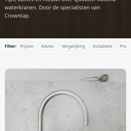
waterkranen. Door de specialisten van
Crowntap.
Filter:
Prijzen
Advies
Vergelijking
Installatie
Produ