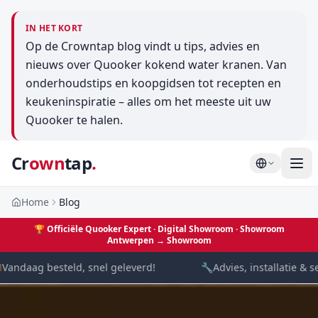
IN HET KORT
Op de Crowntap blog vindt u tips, advies en
nieuws over Quooker kokend water kranen. Van
onderhoudstips en koopgidsen tot recepten en
keukeninspiratie – alles om het meeste uit uw
Quooker te halen.
Cr
own
tap
.
Home
Blog
🏆
Officiële Quooker Expert · Digital Showroom
· Showroom
Antwerpen →
Showroom
andaag besteld, snel geleverd!
🔧
Advies, installatie & se