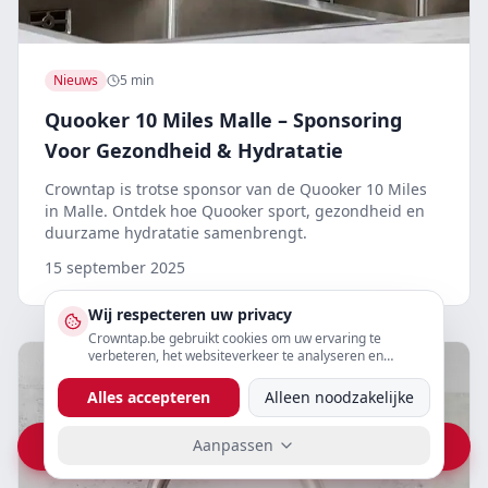
Nieuws
5 min
Quooker 10 Miles Malle – Sponsoring
Voor Gezondheid & Hydratatie
Crowntap is trotse sponsor van de Quooker 10 Miles
in Malle. Ontdek hoe Quooker sport, gezondheid en
duurzame hydratatie samenbrengt.
15 september 2025
Wij respecteren uw privacy
Crowntap.be gebruikt cookies om uw ervaring te
verbeteren, het websiteverkeer te analyseren en
gepersonaliseerde content te tonen. U kunt uw
voorkeuren hieronder aanpassen.
Alles accepteren
Alleen noodzakelijke
Aanpassen
Vraag prijs op WhatsApp