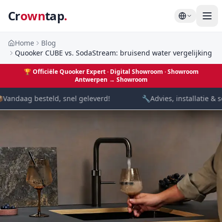
Cr
own
tap
.
Home
Blog
Quooker CUBE vs. SodaStream: bruisend water vergelijking
🏆
Officiële Quooker Expert · Digital Showroom
· Showroom
Antwerpen →
Showroom

Vandaag besteld, snel geleverd!
🔧
Advies, installatie & s