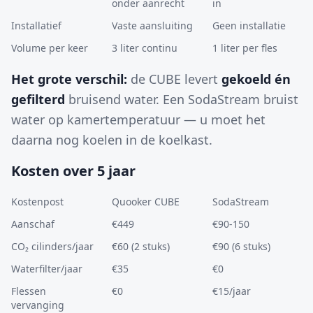
onder aanrecht
in
Installatief
Vaste aansluiting
Geen installatie
Volume per keer
3 liter continu
1 liter per fles
Het grote verschil:
de CUBE levert
gekoeld én
gefilterd
bruisend water. Een SodaStream bruist
water op kamertemperatuur — u moet het
daarna nog koelen in de koelkast.
Kosten over 5 jaar
Kostenpost
Quooker CUBE
SodaStream
Aanschaf
€449
€90-150
CO₂ cilinders/jaar
€60 (2 stuks)
€90 (6 stuks)
Waterfilter/jaar
€35
€0
Flessen
€0
€15/jaar
vervanging