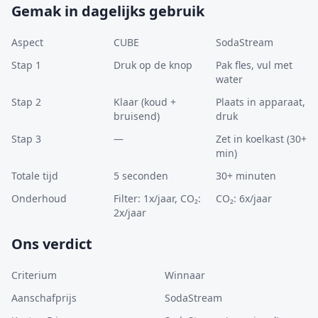
Gemak in dagelijks gebruik
Aspect
CUBE
SodaStream
Stap 1
Druk op de knop
Pak fles, vul met
water
Stap 2
Klaar (koud +
Plaats in apparaat,
bruisend)
druk
Stap 3
—
Zet in koelkast (30+
min)
Totale tijd
5 seconden
30+ minuten
Onderhoud
Filter: 1x/jaar, CO₂:
CO₂: 6x/jaar
2x/jaar
Ons verdict
Criterium
Winnaar
Aanschafprijs
SodaStream