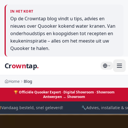
IN HET KORT
Op de Crowntap blog vindt u tips, advies en
nieuws over Quooker kokend water kranen. Van
onderhoudstips en koopgidsen tot recepten en
keukeninspiratie – alles om het meeste uit uw
Quooker te halen.
Cr
own
tap
.
Home
Blog
🏆
Officiële Quooker Expert · Digital Showroom
· Showroom
Antwerpen →
Showroom
andaag besteld, snel geleverd!
🔧
Advies, installatie & se