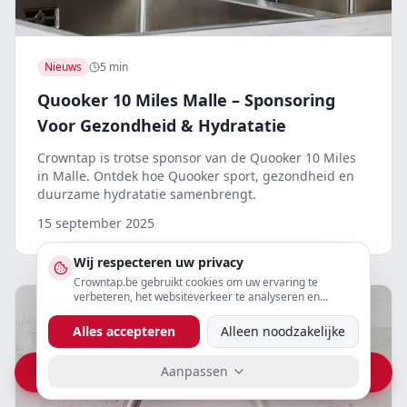
Nieuws
5 min
Quooker 10 Miles Malle – Sponsoring
Voor Gezondheid & Hydratatie
Crowntap is trotse sponsor van de Quooker 10 Miles
in Malle. Ontdek hoe Quooker sport, gezondheid en
duurzame hydratatie samenbrengt.
15 september 2025
Wij respecteren uw privacy
Crowntap.be gebruikt cookies om uw ervaring te
verbeteren, het websiteverkeer te analyseren en
gepersonaliseerde content te tonen. U kunt uw
voorkeuren hieronder aanpassen.
Alles accepteren
Alleen noodzakelijke
Aanpassen
Vraag prijs op WhatsApp