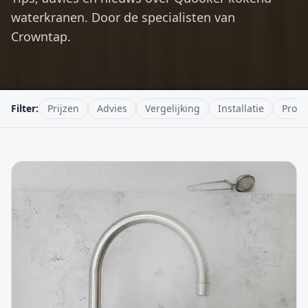
waterkranen. Door de specialisten van
Crowntap.
Filter:
Prijzen
Advies
Vergelijking
Installatie
Produ