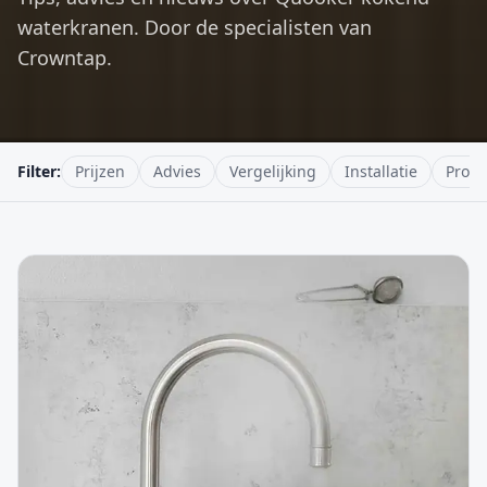
waterkranen. Door de specialisten van
Crowntap.
Filter:
Prijzen
Advies
Vergelijking
Installatie
Produ