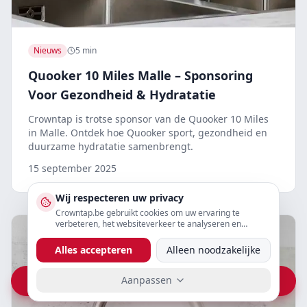
Nieuws
5 min
Quooker 10 Miles Malle – Sponsoring
Voor Gezondheid & Hydratatie
Crowntap is trotse sponsor van de Quooker 10 Miles
in Malle. Ontdek hoe Quooker sport, gezondheid en
duurzame hydratatie samenbrengt.
15 september 2025
Wij respecteren uw privacy
Crowntap.be gebruikt cookies om uw ervaring te
verbeteren, het websiteverkeer te analyseren en
gepersonaliseerde content te tonen. U kunt uw
voorkeuren hieronder aanpassen.
Alles accepteren
Alleen noodzakelijke
Aanpassen
Vraag prijs op WhatsApp