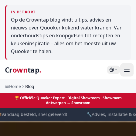
IN HET KORT
Op de Crowntap blog vindt u tips, advies en
nieuws over Quooker kokend water kranen. Van
onderhoudstips en koopgidsen tot recepten en
keukeninspiratie – alles om het meeste uit uw
Quooker te halen.
Cr
own
tap
.
Home
Blog
🏆
Officiële Quooker Expert · Digital Showroom
· Showroom
Antwerpen →
Showroom
Vandaag besteld, snel geleverd!
🔧
Advies, installatie & se