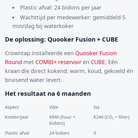
Plastic afval: 24 bidons per jaar
Wachttijd per medewerker: gemiddeld 5
min/dag bij waterkoker
De oplossing: Quooker Fusion + CUBE
Crowntap installeerde een
Quooker Fusion
Round
met
COMBI+ reservoir
en
CUBE
. Eén
kraan die direct kokend, warm, koud, gekoeld én
bruisend water levert.
Het resultaat na 6 maanden
Aspect
Vóór
Na
Kosten/jaar
€840 (huur +
€240 (CO₂ + filter)
bidons)
Plastic afval
24 bidons
0