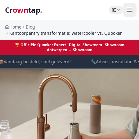
Cr
own
tap
.
Home
Blog
Kantoorpantry transformatie: watercooler vs. Quooker
🏆
Officiële Quooker Expert · Digital Showroom
· Showroom
Antwerpen →
Showroom

Vandaag besteld, snel geleverd!
🔧
Advies, installatie & 