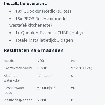
Installatie-overzicht:
18x Quooker Nordic (suites)
18x PRO3 Reservoir (onder
wastafel/kitchenette)
1x Quooker Fusion + CUBE (lobby)
Totale installatietijd: 3 dagen
Resultaten na 6 maanden
Metric
Vóór
Na
Gasttevredenheid
8.2/10
9.1/10 (+12%)
Klachten
4/maand
0
waterkoker
Flessenwater
€3.000/jaar
€0
lobby
Plastic flesjes/jaar
2.000+
0