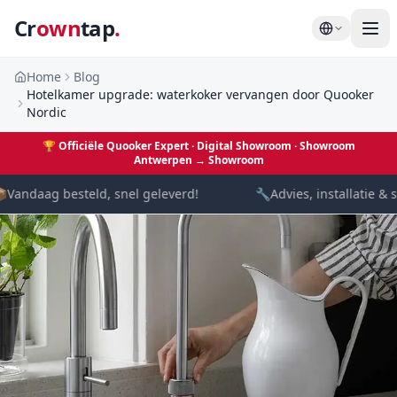
Cr
own
tap
.
Home
Blog
Hotelkamer upgrade: waterkoker vervangen door Quooker
Nordic
🏆
Officiële Quooker Expert · Digital Showroom
· Showroom
Antwerpen →
Showroom

Vandaag besteld, snel geleverd!
🔧
Advies, installatie & s