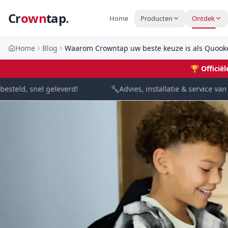
Cr
own
tap
.
Home
Producten
Ontdek
Home
Blog
Waarom Crowntap uw beste keuze is als Quooker
🏆
Officië
eld, snel geleverd!
🔧
Advies, installatie & service van spe