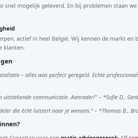
o snel mogelijk geleverd. En bij problemen staan we 
igheid
rpen, actief in heel België. Wij kennen de markt en 
e klanten.
ggen
stallatie – alles was perfect geregeld. Echte professional
en uitstekende communicatie. Aanrader!" – *Sofie D., Gen
rdeler die écht luistert naar je wensen." – *Thomas B., Br
ginnen?
et Crowntap voor een
gratis adviesgesprek
. Of
con