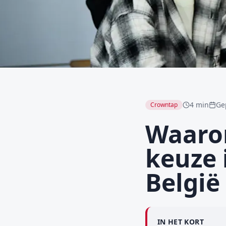
4 min
Ge
Crowntap
Waaro
keuze 
België
IN HET KORT