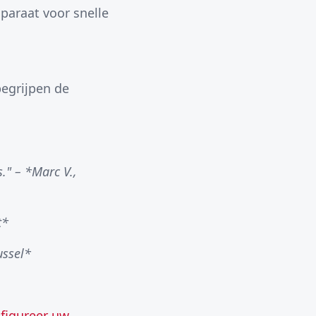
paraat voor snelle
begrijpen de
s." – *Marc V.,
t*
ussel*
figureer uw