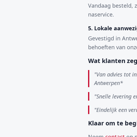
Vandaag besteld, z
naservice.
5. Lokale aanwez
Gevestigd in Antwe
behoeften van onz
Wat klanten ze
"Van advies tot in
Antwerpen*
"Snelle levering 
"Eindelijk een ve
Klaar om te be
Neem
contact
op m