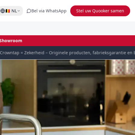
🇧🇪
NL
Bel via WhatsApp
Stel uw Quooker samen
Showroom
wntap = Zekerheid – Originele producten, fabrieksgarantie en bet