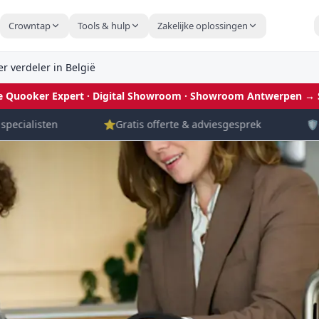
Crowntap
Tools & hulp
Zakelijke oplossingen
 verdeler in België
le Quooker Expert · Digital Showroom
· Showroom Antwerpen →
cialisten
⭐
Gratis offerte & adviesgesprek
🛡️
Cro