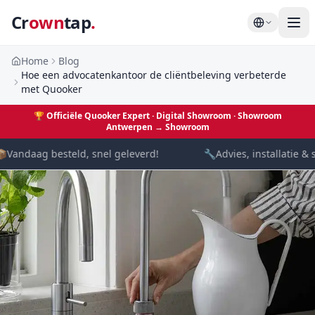
Cr
own
tap
.
Home
Blog
Hoe een advocatenkantoor de cliëntbeleving verbeterde
met Quooker
🏆
Officiële Quooker Expert · Digital Showroom
· Showroom
Antwerpen →
Showroom

Vandaag besteld, snel geleverd!
🔧
Advies, installatie & 