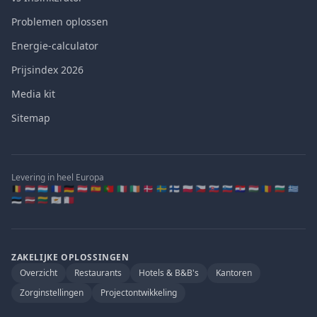
Problemen oplossen
Energie-calculator
Prijsindex 2026
Media kit
Sitemap
Levering in heel Europa
🇧🇪 🇳🇱 🇱🇺 🇫🇷 🇩🇪 🇦🇹 🇪🇸 🇵🇹 🇮🇹 🇮🇪 🇩🇰 🇸🇪 🇫🇮 🇵🇱 🇨🇿 🇸🇰 🇸🇮 🇭🇷 🇭🇺 🇷🇴 🇧🇬 🇬🇷
🇪🇪 🇱🇻 🇱🇹 🇨🇾 🇲🇹
ZAKELIJKE OPLOSSINGEN
Overzicht
Restaurants
Hotels & B&B's
Kantoren
Zorginstellingen
Projectontwikkeling