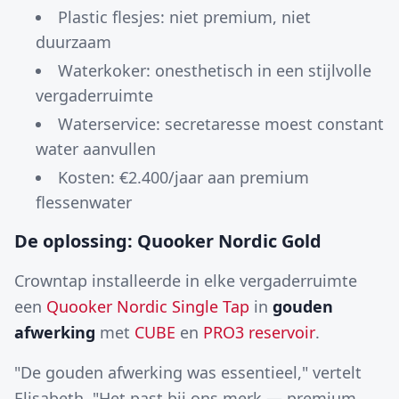
Plastic flesjes: niet premium, niet
duurzaam
Waterkoker: onesthetisch in een stijlvolle
vergaderruimte
Waterservice: secretaresse moest constant
water aanvullen
Kosten: €2.400/jaar aan premium
flessenwater
De oplossing: Quooker Nordic Gold
Crowntap installeerde in elke vergaderruimte
een
Quooker Nordic Single Tap
in
gouden
afwerking
met
CUBE
en
PRO3 reservoir
.
"De gouden afwerking was essentieel," vertelt
Elisabeth. "Het past bij ons merk — premium,