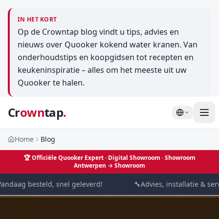
IN HET KORT
Op de Crowntap blog vindt u tips, advies en
nieuws over Quooker kokend water kranen. Van
onderhoudstips en koopgidsen tot recepten en
keukeninspiratie – alles om het meeste uit uw
Quooker te halen.
Cr
own
tap
.
Home
Blog
🏆
Officiële Quooker Expert · Digital Showroom
· Showroom
Antwerpen →
Showroom
ndaag besteld, snel geleverd!
🔧
Advies, installatie & serv