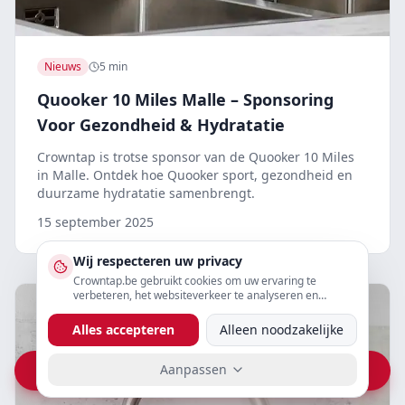
Nieuws
5 min
Quooker 10 Miles Malle – Sponsoring
Voor Gezondheid & Hydratatie
Crowntap is trotse sponsor van de Quooker 10 Miles
in Malle. Ontdek hoe Quooker sport, gezondheid en
duurzame hydratatie samenbrengt.
15 september 2025
Wij respecteren uw privacy
Crowntap.be gebruikt cookies om uw ervaring te
verbeteren, het websiteverkeer te analyseren en
gepersonaliseerde content te tonen. U kunt uw
voorkeuren hieronder aanpassen.
Alles accepteren
Alleen noodzakelijke
Aanpassen
Vraag prijs op WhatsApp