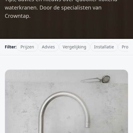
waterkranen. Door de specialisten van
Crowntap.
Filter:
Prijzen
Advies
Vergelijking
Installatie
Produ