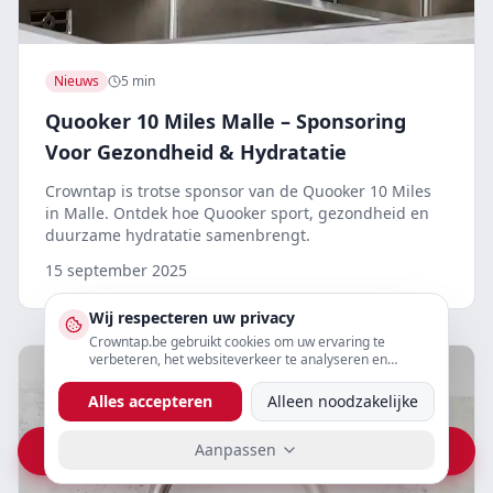
Nieuws
5 min
Quooker 10 Miles Malle – Sponsoring
Voor Gezondheid & Hydratatie
Crowntap is trotse sponsor van de Quooker 10 Miles
in Malle. Ontdek hoe Quooker sport, gezondheid en
duurzame hydratatie samenbrengt.
15 september 2025
Wij respecteren uw privacy
Crowntap.be gebruikt cookies om uw ervaring te
verbeteren, het websiteverkeer te analyseren en
gepersonaliseerde content te tonen. U kunt uw
voorkeuren hieronder aanpassen.
Alles accepteren
Alleen noodzakelijke
Aanpassen
Vraag prijs op WhatsApp