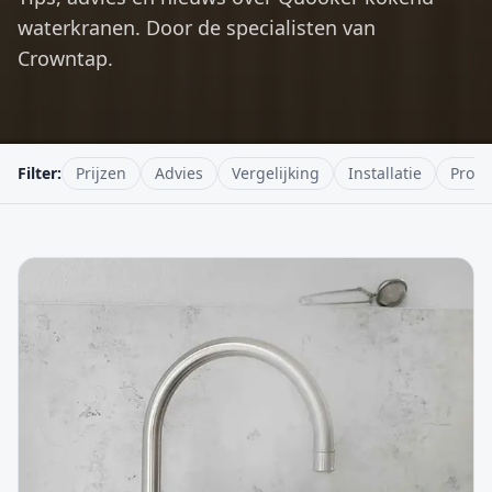
waterkranen. Door de specialisten van
Crowntap.
Filter:
Prijzen
Advies
Vergelijking
Installatie
Produ