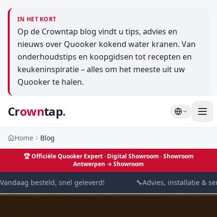
IN HET KORT
Op de Crowntap blog vindt u tips, advies en
nieuws over Quooker kokend water kranen. Van
onderhoudstips en koopgidsen tot recepten en
keukeninspiratie – alles om het meeste uit uw
Quooker te halen.
Cr
own
tap
.
Home
Blog
🏆
Officiële Quooker Expert · Digital Showroom
· Showroom
Antwerpen →
Showroom
andaag besteld, snel geleverd!
🔧
Advies, installatie & ser