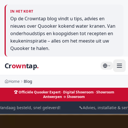
IN HET KORT
Op de Crowntap blog vindt u tips, advies en
nieuws over Quooker kokend water kranen. Van
onderhoudstips en koopgidsen tot recepten en
keukeninspiratie – alles om het meeste uit uw
Quooker te halen.
Cr
own
tap
.
Home
Blog
🏆
Officiële Quooker Expert · Digital Showroom
· Showroom
Antwerpen →
Showroom
ndaag besteld, snel geleverd!
🔧
Advies, installatie & serv