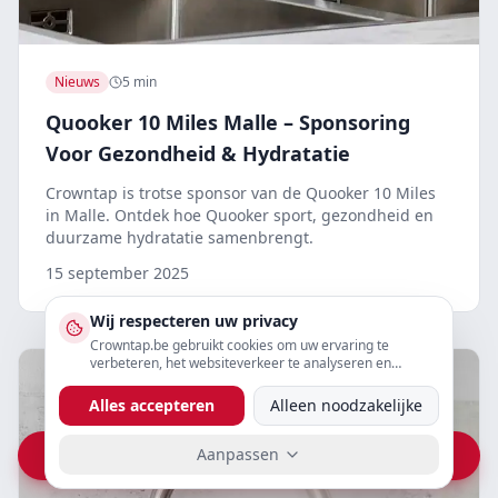
Nieuws
5 min
Quooker 10 Miles Malle – Sponsoring
Voor Gezondheid & Hydratatie
Crowntap is trotse sponsor van de Quooker 10 Miles
in Malle. Ontdek hoe Quooker sport, gezondheid en
duurzame hydratatie samenbrengt.
15 september 2025
Wij respecteren uw privacy
Crowntap.be gebruikt cookies om uw ervaring te
verbeteren, het websiteverkeer te analyseren en
gepersonaliseerde content te tonen. U kunt uw
voorkeuren hieronder aanpassen.
Alles accepteren
Alleen noodzakelijke
Aanpassen
Vraag prijs op WhatsApp