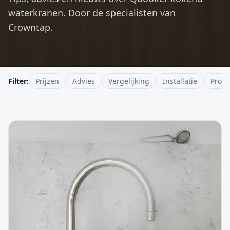
waterkranen. Door de specialisten van
Crowntap.
Filter:
Prijzen
Advies
Vergelijking
Installatie
Produ