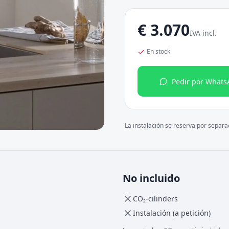
€
3.070
IVA incl.
En stock
Pedir por Whats
La instalación se reserva por separ
No incluido
CO₂-cilinders
Instalación (a petición)