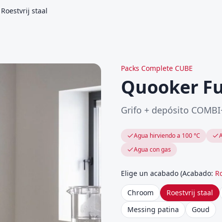
oestvrij staal
Packs Complete CUBE
Quooker F
Grifo + depósito COMBI
Agua hirviendo a 100 °C
A
Agua con gas
Elige un acabado
(
Acabado
:
Ro
Chroom
Roestvrij staal
Messing patina
Goud