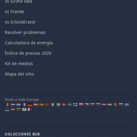
vs Grohe Red
vs Franke
vs InSinkErator
Resolver problemas
Calculadora de energía
Índice de precios 2026
Kit de medios
Mapa del sitio
Envío a toda Europa
🇧🇪 🇳🇱 🇱🇺 🇫🇷 🇩🇪 🇦🇹 🇪🇸 🇵🇹 🇮🇹 🇮🇪 🇩🇰 🇸🇪 🇫🇮 🇵🇱 🇨🇿 🇸🇰 🇸🇮 🇭🇷 🇭🇺 🇷🇴 🇧🇬 🇬🇷
🇪🇪 🇱🇻 🇱🇹 🇨🇾 🇲🇹
SOLUCIONES B2B