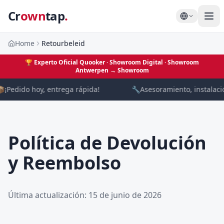
Cr
own
tap
.
Home
Retourbeleid
🏆
Experto Oficial Quooker · Showroom Digital
· Showroom
Antwerpen →
Showroom

¡Pedido hoy, entrega rápida!
🔧
Asesoramiento, instalació
Política de Devolución
y Reembolso
Última actualización: 15 de junio de 2026