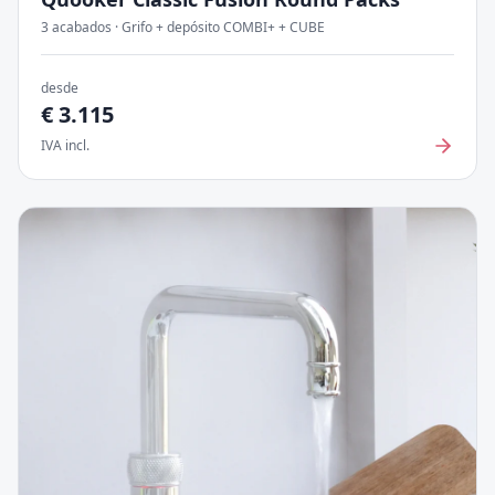
3
acabados
·
Grifo + depósito COMBI+ + CUBE
desde
€
3.115
IVA incl.