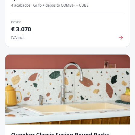
4
acabados
·
Grifo + depósito COMBI+ + CUBE
desde
€
3.070
IVA incl.
Quooker Classic Fusion Round
Packs