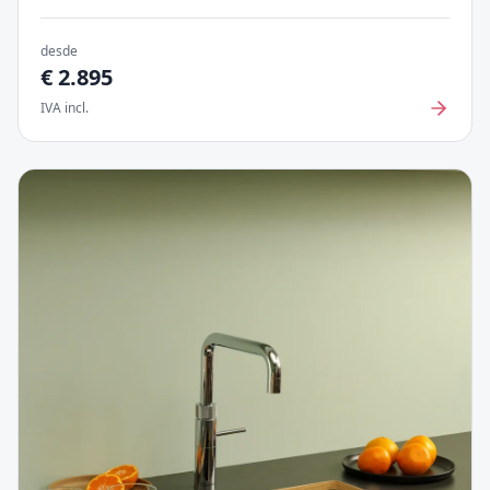
desde
€
2.895
IVA incl.