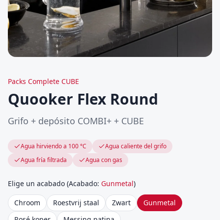
Packs Complete CUBE
Quooker Flex Round
Grifo + depósito COMBI+ + CUBE
Agua hirviendo a 100 °C
Agua caliente del grifo
Agua fría filtrada
Agua con gas
Elige un acabado
(
Acabado
:
Gunmetal
)
Chroom
Roestvrij staal
Zwart
Gunmetal
Rosé koper
Messing patina