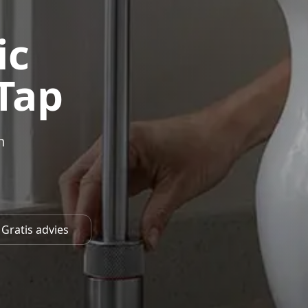
ic
Tap
n
Gratis advies