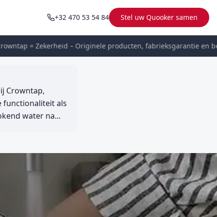
+32 470 53 54 84
Stel uw Quooker samen
ntap = Zekerheid – Originele producten, fabrieksgarantie en bet
ij Crowntap,
functionaliteit als
kend water na...