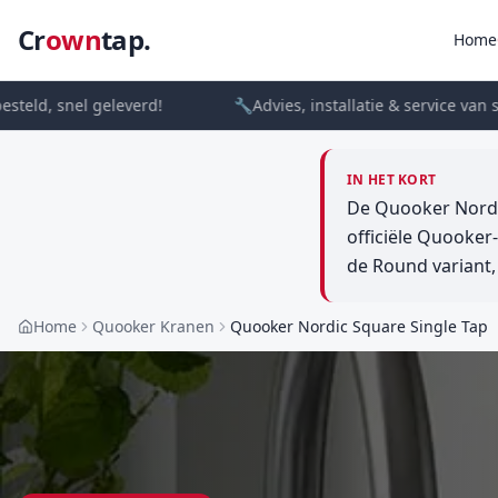
Cr
own
tap.
Home
ld, snel geleverd!
🔧
Advies, installatie & service van spec
IN HET KORT
De Quooker Nordic
officiële Quooker-
de Round variant,
Home
Quooker Kranen
Quooker Nordic Square Single Tap