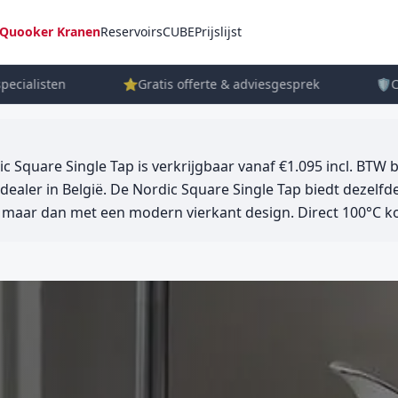
Quooker Kranen
Reservoirs
CUBE
Prijslijst
ialisten
⭐
Gratis offerte & adviesgesprek
🛡️
Crow
 Square Single Tap is verkrijgbaar vanaf €1.095 incl. BTW b
dealer in België. De Nordic Square Single Tap biedt dezelfde 
 maar dan met een modern vierkant design. Direct 100°C ko