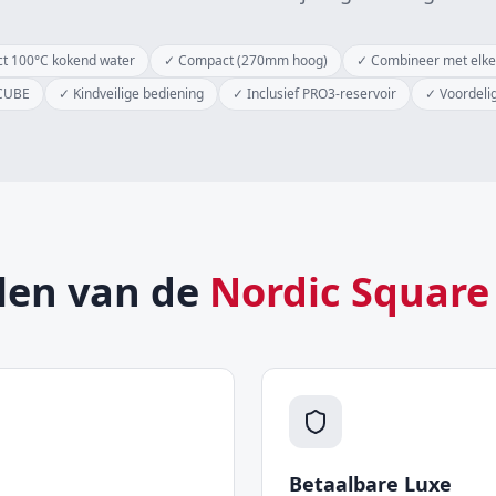
ct 100°C kokend water
✓
Compact (270mm hoog)
✓
Combineer met elk
 CUBE
✓
Kindveilige bediening
✓
Inclusief PRO3-reservoir
✓
Voordeli
len van de
Nordic Square 
Betaalbare Luxe