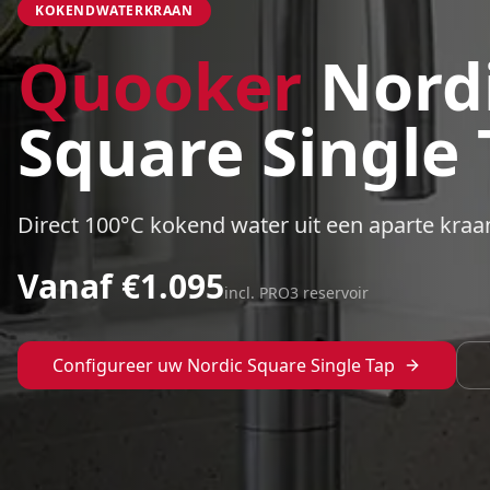
KOKENDWATERKRAAN
Quooker
Nord
Square Single 
Direct 100°C kokend water uit een aparte kraa
Vanaf €
1.095
incl. PRO3 reservoir
Configureer uw
Nordic Square Single Tap