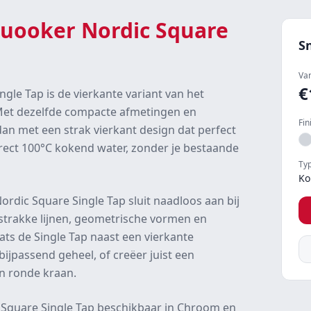
uooker Nordic Square
S
Va
€
gle Tap is de vierkante variant van het
 Met dezelfde compacte afmetingen en
Fin
dan met een strak vierkant design dat perfect
rect 100°C kokend water, zonder je bestaande
Ty
Ko
ordic Square Single Tap sluit naadloos aan bij
trakke lijnen, geometrische vormen en
aats de Single Tap naast een vierkante
ijpassend geheel, of creëer juist een
en ronde kraan.
de Square Single Tap beschikbaar in Chroom en