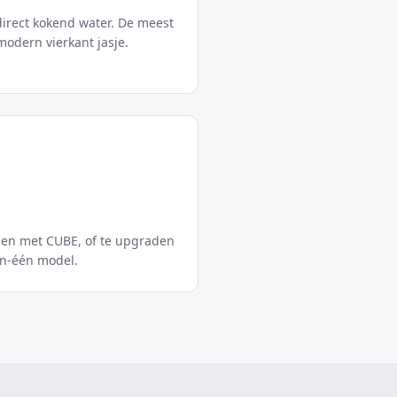
direct kokend water. De meest
odern vierkant jasje.
iden met CUBE, of te upgraden
in-één model.