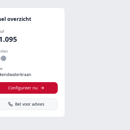
nel overzicht
naf
1.095
ishes
pe
kendwaterkraan
Configureer nu
Bel voor advies