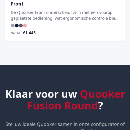
Front
De Quooker Front onderscheidt zich met een voorop
geplaatste bediening, wat ergonomische controle biedt
en je hand weg houdt van de uitloop voor kokend
water. Ideaal voor moderne keukens waar design en
Vanaf
€
1.445
gebruiksgemak samenkomen.
Klaar voor uw
Quooker
Fusion Round
?
Stel uw ideale Quooker samen in onze configurator of