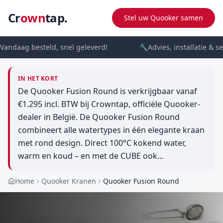
Cr
own
tap.
Stel uw Quooker samen
andaag besteld, snel geleverd!
🔧
Advies, installatie & se
IN HET KORT
De Quooker Fusion Round is verkrijgbaar vanaf
€1.295 incl. BTW bij Crowntap, officiële Quooker-
dealer in België. De Quooker Fusion Round
combineert alle watertypes in één elegante kraan
met rond design. Direct 100°C kokend water,
warm en koud – en met de CUBE ook...
Home
Quooker Kranen
Quooker Fusion Round