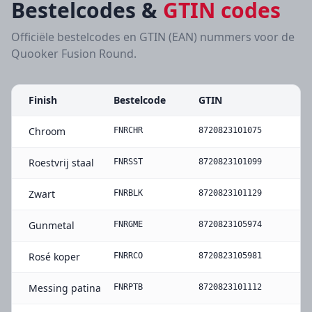
Bestelcodes &
GTIN codes
Officiële bestelcodes en GTIN (EAN) nummers voor de
Quooker Fusion Round
.
Finish
Bestelcode
GTIN
Chroom
FNRCHR
8720823101075
Roestvrij staal
FNRSST
8720823101099
Zwart
FNRBLK
8720823101129
Gunmetal
FNRGME
8720823105974
Rosé koper
FNRRCO
8720823105981
Messing patina
FNRPTB
8720823101112