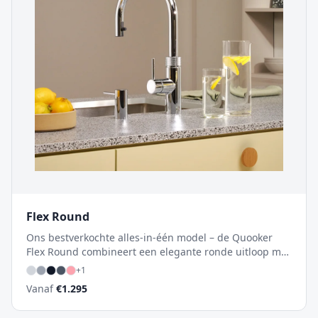
Flex Round
Ons bestverkochte alles-in-één model – de Quooker
Flex Round combineert een elegante ronde uitloop met
een unieke uittrekbare flexibele slang. Deze
+
1
innovatieve kokend-waterkraan biedt direct kokend,
Vanaf
€
1.295
warm en koud water uit één stijlvolle kraan, en met de
optionele CUBE ook gekoeld en bruisend water.