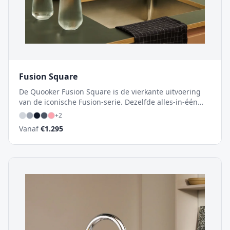
Fusion Square
De Quooker Fusion Square is de vierkante uitvoering
van de iconische Fusion-serie. Dezelfde alles-in-één
functionaliteit in een strak, hoekig ontwerp dat perfect
+
2
past bij moderne keukens.
Vanaf
€
1.295