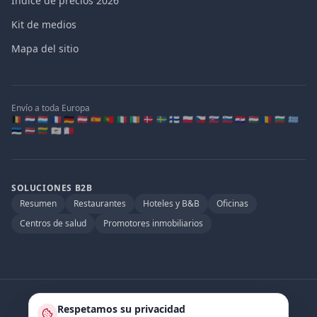
Índice de precios 2026
Kit de medios
Mapa del sitio
Envío a toda Europa
🇧🇪 🇳🇱 🇱🇺 🇫🇷 🇩🇪 🇦🇹 🇪🇸 🇵🇹 🇮🇹 🇮🇪 🇩🇰 🇸🇪 🇫🇮 🇵🇱 🇨🇿 🇸🇰 🇸🇮 🇭🇷 🇭🇺 🇷🇴 🇧🇬 🇬🇷
🇪🇪 🇱🇻 🇱🇹 🇨🇾 🇲🇹
SOLUCIONES B2B
Resumen
Restaurantes
Hoteles y B&B
Oficinas
Centros de salud
Promotores inmobiliarios
Socio oficial de
:
Respetamos su privacidad
Quooker.be
·
Watertap.eu