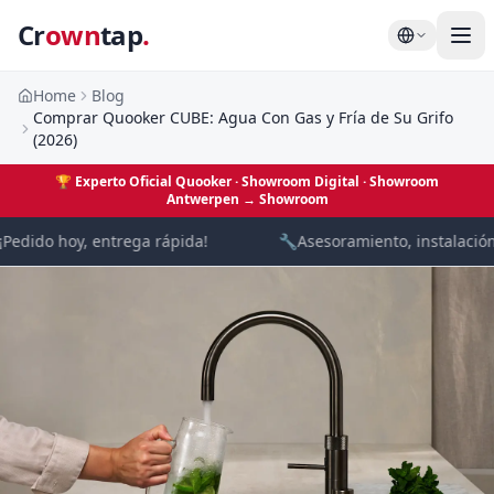
Cr
own
tap
.
Home
Blog
Comprar Quooker CUBE: Agua Con Gas y Fría de Su Grifo
(2026)
🏆
Experto Oficial Quooker · Showroom Digital
· Showroom
Antwerpen →
Showroom
Pedido hoy, entrega rápida!
🔧
Asesoramiento, instalación y