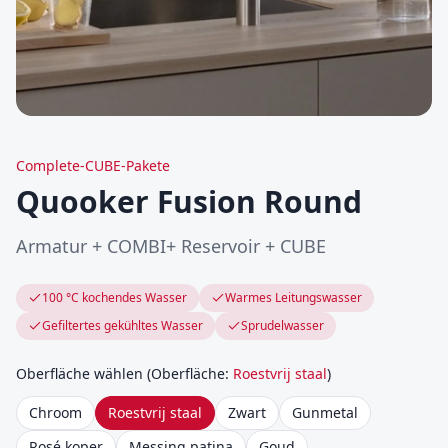
Complete-CUBE-Pakete
Quooker Fusion Round
Armatur + COMBI+ Reservoir + CUBE
100 °C kochendes Wasser
Warmes Leitungswasser
Gefiltertes gekühltes Wasser
Sprudelwasser
Oberfläche wählen
(
Oberfläche
:
Roestvrij staal
)
Chroom
Roestvrij staal
Zwart
Gunmetal
Rosé koper
Messing patina
Goud