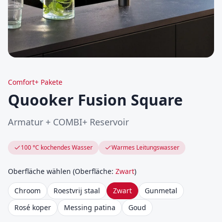
Comfort+ Pakete
Quooker Fusion Square
Armatur + COMBI+ Reservoir
100 °C kochendes Wasser
Warmes Leitungswasser
Oberfläche wählen
(
Oberfläche
:
Zwart
)
Chroom
Roestvrij staal
Zwart
Gunmetal
Rosé koper
Messing patina
Goud