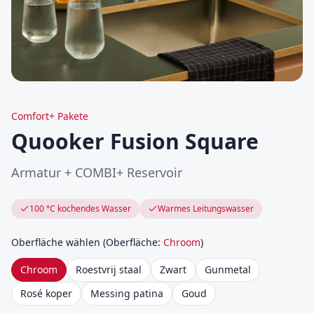
Comfort+ Pakete
Quooker Fusion Square
Armatur + COMBI+ Reservoir
100 °C kochendes Wasser
Warmes Leitungswasser
Oberfläche wählen
(
Oberfläche
:
Chroom
)
Chroom
Roestvrij staal
Zwart
Gunmetal
Rosé koper
Messing patina
Goud