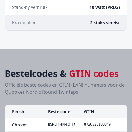
Stand-by verbruik
10 watt (PRO3)
Kraangaten
2 stuks vereist
Bestelcodes &
GTIN codes
Officiële bestelcodes en GTIN (EAN) nummers voor de
Quooker Nordic Round Twintaps
.
Finish
Bestelcode
GTIN
Chroom
NSRCHR+NMRCHR
8720823100849