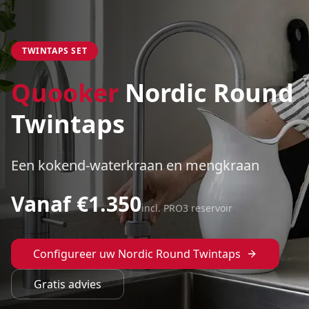
TWINTAPS SET
Quooker
Nordic Round
Twintaps
Een kokend-waterkraan en mengkraan
Vanaf €
1.350
incl. PRO3 reservoir
Configureer uw
Nordic Round Twintaps
Gratis advies