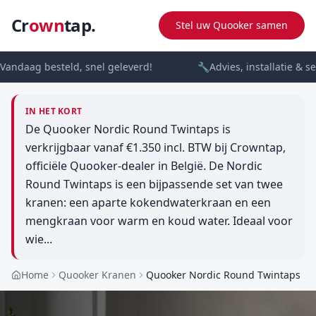
Cr
own
tap.
Stel uw Quooker samen
andaag besteld, snel geleverd!
🔧
Advies, installatie & se
IN HET KORT
De Quooker Nordic Round Twintaps is
verkrijgbaar vanaf €1.350 incl. BTW bij Crowntap,
officiële Quooker-dealer in België. De Nordic
Round Twintaps is een bijpassende set van twee
kranen: een aparte kokendwaterkraan en een
mengkraan voor warm en koud water. Ideaal voor
wie...
Home
Quooker Kranen
Quooker Nordic Round Twintaps