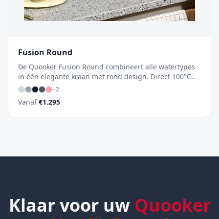
Fusion Round
De Quooker Fusion Round combineert alle watertypes
in één elegante kraan met rond design. Direct 100°C
kokend water, warm en koud – en met de CUBE ook
+
2
gekoeld en bruisend water. Het minimalistische
Vanaf
€
1.295
ontwerp houdt je keuken strak en opgeruimd.
Klaar voor uw
Quooker