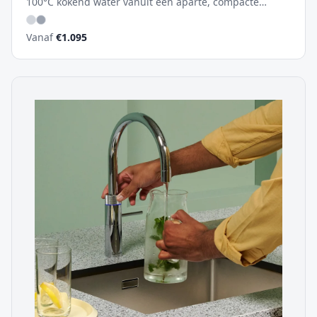
100°C kokend water vanuit een aparte, compacte
kraan. Perfect te combineren met elke bestaande
mengkraan. De meest voordelige instap in de wereld
Vanaf
€
1.095
van Quooker.