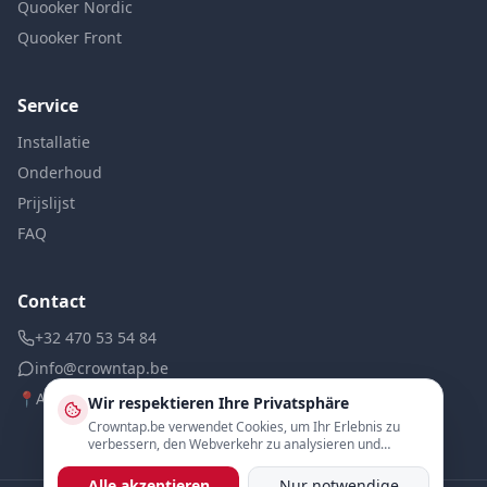
Quooker Nordic
Quooker Front
Service
Installatie
Onderhoud
Prijslijst
FAQ
Contact
+32 470 53 54 84
info@crowntap.be
📍
Antwerpen, België
Wir respektieren Ihre Privatsphäre
Crowntap.be verwendet Cookies, um Ihr Erlebnis zu
verbessern, den Webverkehr zu analysieren und
personalisierte Inhalte anzuzeigen.
Alle akzeptieren
Nur notwendige