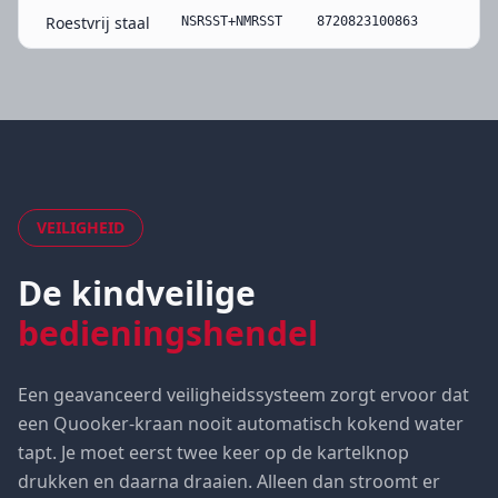
Roestvrij staal
NSRSST+NMRSST
8720823100863
VEILIGHEID
De kindveilige
bedieningshendel
Een geavanceerd veiligheidssysteem zorgt ervoor dat
een Quooker-kraan nooit automatisch kokend water
tapt. Je moet eerst twee keer op de kartelknop
drukken en daarna draaien. Alleen dan stroomt er