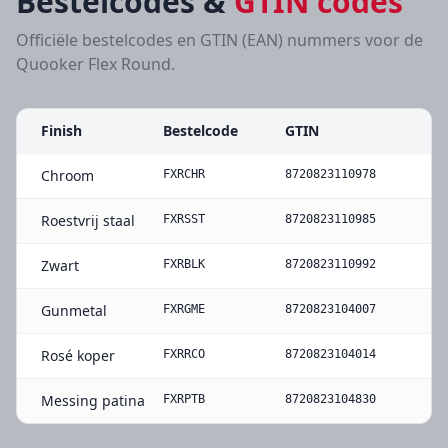
Bestelcodes &
GTIN codes
Officiële bestelcodes en GTIN (EAN) nummers voor de
Quooker Flex Round
.
Finish
Bestelcode
GTIN
Chroom
FXRCHR
8720823110978
Roestvrij staal
FXRSST
8720823110985
Zwart
FXRBLK
8720823110992
Gunmetal
FXRGME
8720823104007
Rosé koper
FXRRCO
8720823104014
Messing patina
FXRPTB
8720823104830