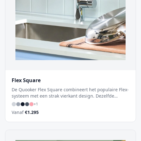
Flex Square
De Quooker Flex Square combineert het populaire Flex-
systeem met een strak vierkant design. Dezelfde
innovatieve uittrekbare slang, nu in een hoekige
+
1
uitvoering die perfect past bij moderne
Vanaf
€
1.295
keukeninterieur.