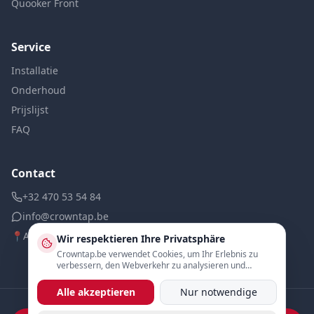
Quooker Front
Service
Installatie
Onderhoud
Prijslijst
FAQ
Contact
+32 470 53 54 84
info@crowntap.be
📍
Antwerpen, België
Wir respektieren Ihre Privatsphäre
Crowntap.be verwendet Cookies, um Ihr Erlebnis zu
verbessern, den Webverkehr zu analysieren und
personalisierte Inhalte anzuzeigen.
Alle akzeptieren
Nur notwendige
© 2026 Crowntap. Alle rechten voorbehouden. Officiële