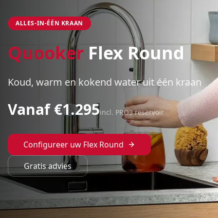
ALLES-IN-ÉÉN KRAAN
Quooker
Flex Round
Koud, warm en kokend water uit één kraan
Vanaf €
1.295
incl. PRO3 reservoir
Configureer uw
Flex Round
Gratis advies