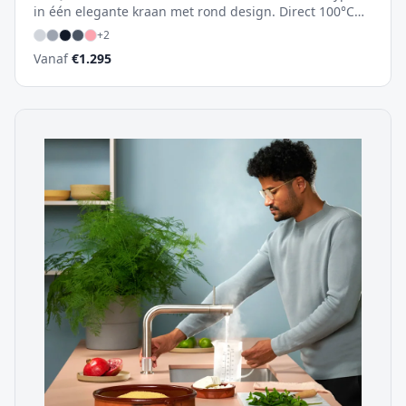
in één elegante kraan met rond design. Direct 100°C
kokend water, warm en koud – en met de CUBE ook
+
2
gekoeld en bruisend water. Het minimalistische
Vanaf
€
1.295
ontwerp houdt je keuken strak en opgeruimd.