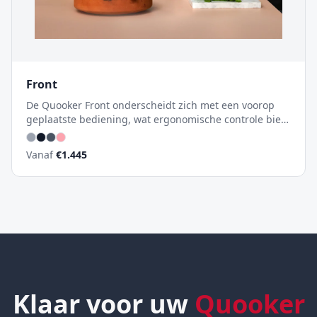
Front
De Quooker Front onderscheidt zich met een voorop
geplaatste bediening, wat ergonomische controle biedt
en je hand weg houdt van de uitloop voor kokend
water. Ideaal voor moderne keukens waar design en
Vanaf
€
1.445
gebruiksgemak samenkomen.
Klaar voor uw
Quooker