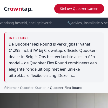
Cr
own
tap.
Stel uw Quooker samen
andaag besteld, snel geleverd!
🔧
Advies, installatie & ser
IN HET KORT
De Quooker Flex Round is verkrijgbaar vanaf
€1.295 incl. BTW bij Crowntap, officiële Quooker-
dealer in België. Ons bestverkochte alles-in-één
model – de Quooker Flex Round combineert een
elegante ronde uitloop met een unieke
uittrekbare flexibele slang. Deze in...
Home
Quooker Kranen
Quooker Flex Round