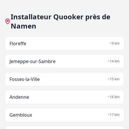
Installateur Quooker près de
Namen
Floreffe
~
9
km
Jemeppe-sur-Sambre
~
14
km
Fosses-la-Ville
~
15
km
Andenne
~
16
km
Gembloux
~
17
km