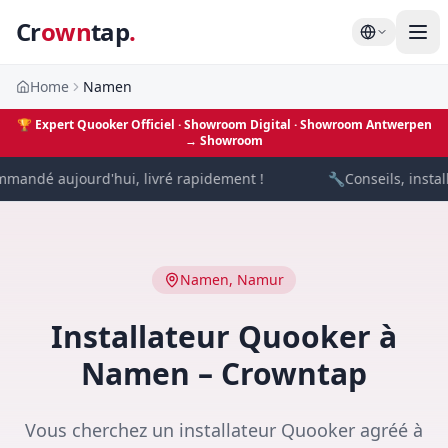
Cr
own
tap
.
Home
Namen
🏆
Expert Quooker Officiel · Showroom Digital
· Showroom Antwerpen
→
Showroom
andé aujourd'hui, livré rapidement !
🔧
Conseils, install
Namen
,
Namur
Installateur Quooker à
Namen – Crowntap
Vous cherchez un installateur Quooker agréé à