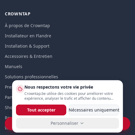
CROWNTAP
À propos de Crowntap
Installateur en Flandre
Installation & Support
Accessoires & Entretien
Manuels
Solutions professionnelles
Presse
Nous respectons votre vie privée
Crowntap.be utilise des cookies pour améliorer votre
Partenaires
expérience, analyser le trafic et afficher du contenu
personnalisé. Vous pouvez ajuster vos préférences ci-
Showroom Antwerpen
dessous.
Tout accepter
Nécessaires uniquement
Reviews & ervaringen
Personnaliser
Vraag prijs op WhatsApp
Waarom Crowntap