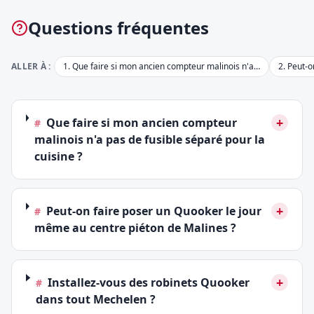
Questions fréquentes
ALLER À :
1
.
Que faire si mon ancien compteur malinois n'a…
2
.
Peut-o
+
Que faire si mon ancien compteur
#
malinois n'a pas de fusible séparé pour la
cuisine ?
+
Peut-on faire poser un Quooker le jour
#
même au centre piéton de Malines ?
+
Installez-vous des robinets Quooker
#
dans tout Mechelen ?