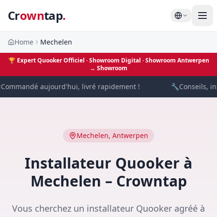
Cr
own
tap
.
Home
Mechelen
🏆
Expert Quooker Officiel · Showroom Digital
· Showroom Antwerpen
→
Showroom
Commandé aujourd'hui, livré rapidement !
🔧
Conseils, ins
Mechelen
,
Antwerpen
Installateur Quooker à
Mechelen – Crowntap
Vous cherchez un installateur Quooker agréé à