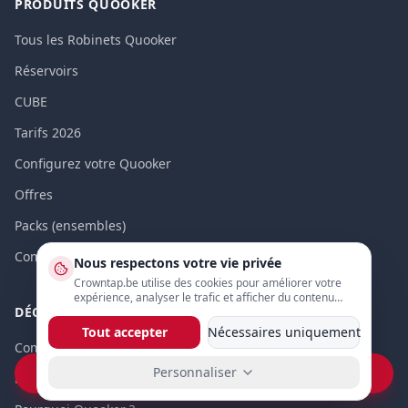
PRODUITS QUOOKER
Tous les Robinets Quooker
Réservoirs
CUBE
Tarifs 2026
Configurez votre Quooker
Offres
Packs (ensembles)
Comparer les packs
Nous respectons votre vie privée
Crowntap.be utilise des cookies pour améliorer votre
expérience, analyser le trafic et afficher du contenu
DÉCOUVRIR
personnalisé. Vous pouvez ajuster vos préférences ci-
dessous.
Tout accepter
Nécessaires uniquement
Comment fonctionne un Quooker?
Personnaliser
Vraag prijs op WhatsApp
Robinet eau bouillante