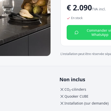
€
2.090
TVA incl.
En stock
Commander vi
WhatsApp
L'installation peut être réservée sé
Non inclus
CO₂-cilinders
Quooker CUBE
Installation (sur demande)