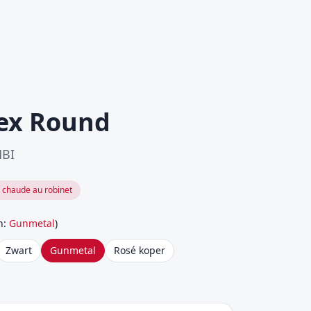
ex Round
MBI
 chaude au robinet
n
:
Gunmetal
)
Zwart
Gunmetal
Rosé koper