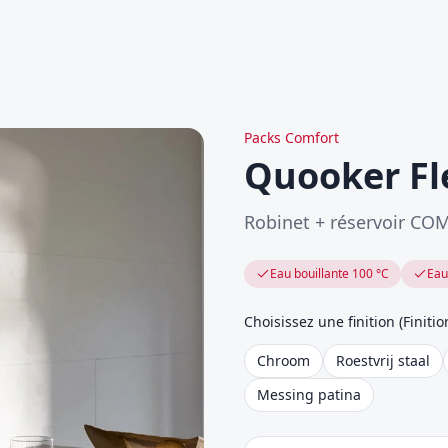
Packs Comfort
Quooker Fl
Robinet + réservoir CO
Eau bouillante 100 °C
Eau
Choisissez une finition
(
Finitio
Chroom
Roestvrij staal
Messing patina