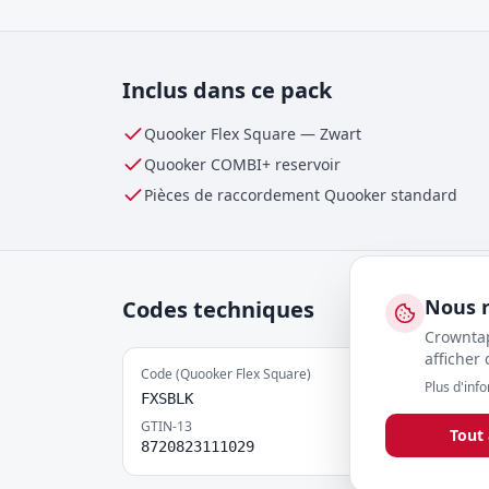
Inclus dans ce pack
Quooker Flex Square
—
Zwart
Quooker
COMBI+
reservoir
Pièces de raccordement Quooker standard
Nous r
Codes techniques
Crowntap
afficher
Code (Quooker Flex Square)
Plus d'inf
FXSBLK
GTIN-13
Tout
8720823111029