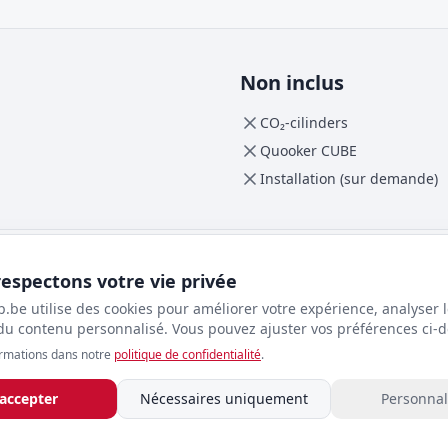
Non inclus
CO₂-cilinders
Quooker CUBE
Installation (sur demande)
espectons votre vie privée
.be utilise des cookies pour améliorer votre expérience, analyser le
 du contenu personnalisé. Vous pouvez ajuster vos préférences ci-
Code (Reservoir COMBI+)
ormations dans notre
politique de confidentialité
.
COMBI+
GTIN-13
 accepter
Nécessaires uniquement
Personnal
8720823100658