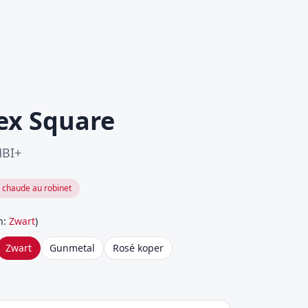
ex Square
MBI+
 chaude au robinet
n
:
Zwart
)
Zwart
Gunmetal
Rosé koper