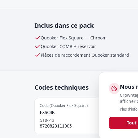
Inclus dans ce pack
Quooker Flex Square
—
Chroom
Quooker
COMBI+
reservoir
Pièces de raccordement Quooker standard
Nous r
Codes techniques
Crowntap
afficher
Code (Quooker Flex Square)
Plus d'inf
FXSCHR
GTIN-13
Tout
8720823111005