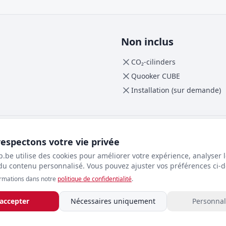
Non inclus
CO₂-cilinders
Quooker CUBE
Installation (sur demande)
espectons votre vie privée
.be utilise des cookies pour améliorer votre expérience, analyser le
 du contenu personnalisé. Vous pouvez ajuster vos préférences ci-
Code (Reservoir COMBI+)
ormations dans notre
politique de confidentialité
.
COMBI+
GTIN-13
 accepter
Nécessaires uniquement
Personnal
8720823100658