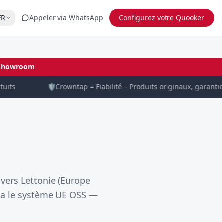
FR
Appeler via WhatsApp
Configurez votre Quooker
Showroom
its
🛡️
Crowntap = Fiabilité – Produits originaux, garantie c
 vers Lettonie (Europe
 via le système UE OSS —