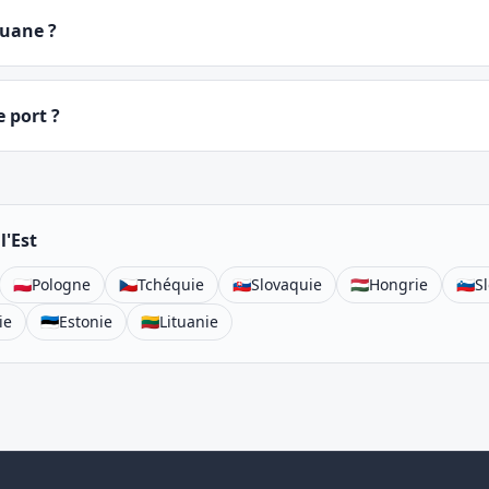
douane ?
e port ?
l'Est
🇵🇱
Pologne
🇨🇿
Tchéquie
🇸🇰
Slovaquie
🇭🇺
Hongrie
🇸🇮
S
ie
🇪🇪
Estonie
🇱🇹
Lituanie