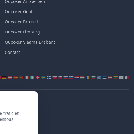
Quooker Antwerpen
Quooker Gent
Quooker Brussel
Quooker Limburg
Quooker Vlaams-Brabant
Contact
🇷 🇩🇪 🇦🇹 🇪🇸 🇵🇹 🇮🇹 🇮🇪 🇩🇰 🇸🇪 🇫🇮 🇵🇱 🇨🇿 🇸🇰 🇸🇮 🇭🇷 🇭🇺 🇷🇴 🇧🇬 🇬🇷 🇪🇪 🇱🇻 🇱🇹 🇨🇾 🇲🇹
 trafic et
dessous.