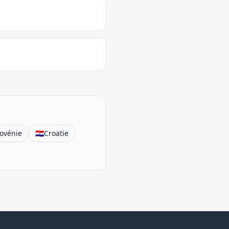
lovénie
🇭🇷
Croatie