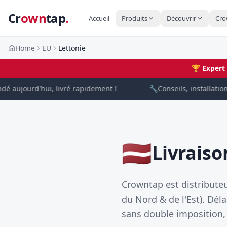
Cr
own
tap
.
Accueil
Produits
Découvrir
Cro
Home
EU
Lettonie
🏆
Expert
aujourd'hui, livré rapidement !
🔧
Conseils, installation 
🇱🇻
Livraiso
Crowntap est distributeu
du Nord & de l'Est). Dél
sans double imposition,