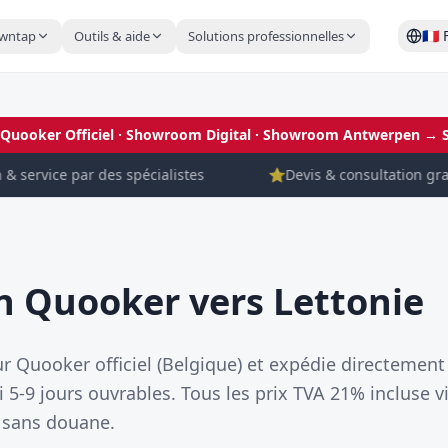
🇫🇷
wntap
Outils & aide
Solutions professionnelles
 Quooker Officiel · Showroom Digital
· Showroom Antwerpen →
& service par des spécialistes
⭐
Devis & consultation gratu
n Quooker vers Lettonie
r Quooker officiel (Belgique) et expédie directement
ai 5-9 jours ouvrables. Tous les prix TVA 21% incluse
 sans douane.