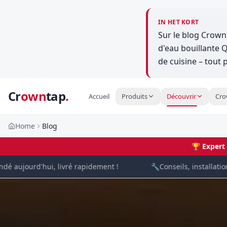
IN HET KORT
Sur le blog Crownt
d'eau bouillante Q
de cuisine – tout 
Cr
own
tap
.
Accueil
Produits
Découvrir
Cro
Home
Blog
🏆
Expert
jourd'hui, livré rapidement !
🔧
Conseils, installation & 