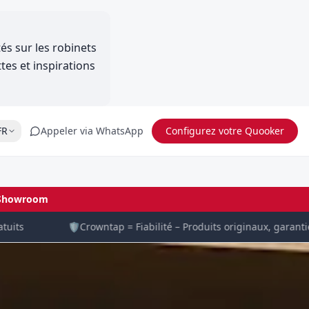
és sur les robinets
tes et inspirations
FR
Appeler via WhatsApp
Configurez votre Quooker
Showroom
s
🛡️
Crowntap = Fiabilité – Produits originaux, garantie con