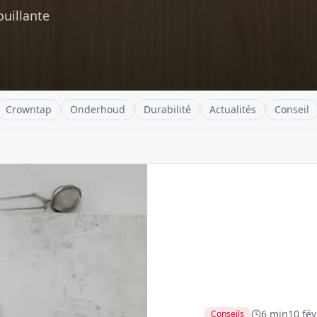
ouillante
Crowntap
Onderhoud
Durabilité
Actualités
Conseil
6 min
10 fév
Conseils