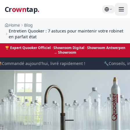
Cr
own
tap
.
Home
Blog
Entretien Quooker : 7 astuces pour maintenir votre robinet
en parfait état
🏆
Expert Quooker Officiel · Showroom Digital
· Showroom Antwerpen
→
Showroom

Commandé aujourd'hui, livré rapidement !
🔧
Conseils, in