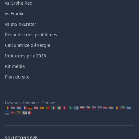
vs Grohe Red
vs Franke
vs InSinkErator
Résoudre des problèmes
Calculatrice d'énergie
Index des prix 2026
Kit média
Plan du site
Livraison dans toute l'Europe
🇧🇪 🇳🇱 🇱🇺 🇫🇷 🇩🇪 🇦🇹 🇪🇸 🇵🇹 🇮🇹 🇮🇪 🇩🇰 🇸🇪 🇫🇮 🇵🇱 🇨🇿 🇸🇰 🇸🇮 🇭🇷 🇭🇺 🇷🇴 🇧🇬 🇬🇷
🇪🇪 🇱🇻 🇱🇹 🇨🇾 🇲🇹
SOLUTIONS B2B