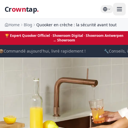
Cr
own
tap
.
Home
Blog
Quooker en crèche : la sécurité avant tout
🏆
Expert Quooker Officiel · Showroom Digital
· Showroom Antwerpen
→
Showroom

Commandé aujourd'hui, livré rapidement !
🔧
Conseils, i