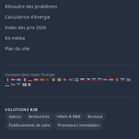
Résoudre des problèmes
Calculatrice d'énergie
Index des prix 2026
Kit média
Plan du site
Livraison dans toute l'Europe
🇧🇪 🇳🇱 🇱🇺 🇫🇷 🇩🇪 🇦🇹 🇪🇸 🇵🇹 🇮🇹 🇮🇪 🇩🇰 🇸🇪 🇫🇮 🇵🇱 🇨🇿 🇸🇰 🇸🇮 🇭🇷 🇭🇺 🇷🇴 🇧🇬 🇬🇷
🇪🇪 🇱🇻 🇱🇹 🇨🇾 🇲🇹
SOLUTIONS B2B
Aperçu
Restaurants
Hôtels & B&B
Bureaux
Établissements de soins
Promoteurs immobiliers