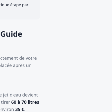
atique étape par
 Guide
rectement de votre
placée après un
 jet d'eau devient
 tirer
60 à 70 litres
 environ
35 €
.