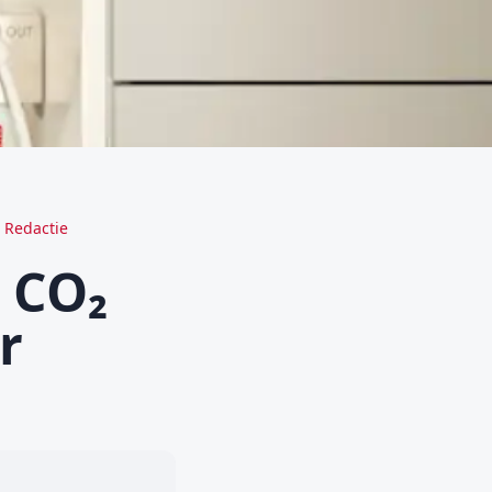
 Redactie
e CO₂
r