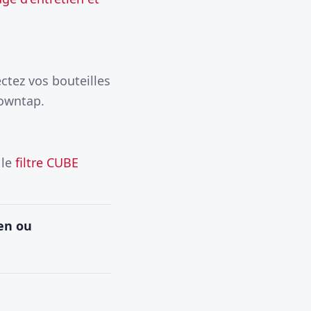
ctez vos bouteilles
rowntap.
 le
filtre CUBE
en ou