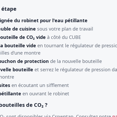
 étape
ignée du robinet pour l'eau pétillante
uble de cuisine
sous votre plan de travail
bouteille de CO₂ vide
à côté du CUBE
a bouteille vide
en tournant le régulateur de pressi
uilles d'une montre
apuchon de protection
de la nouvelle bouteille
velle bouteille
et serrez le régulateur de pression d
 montre
uites
en écoutant un sifflement
pétillante
en ouvrant le robinet
bouteilles de CO₂ ?
CO₂ sont disponibles via Crowntap. Consultez notre
pa