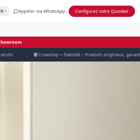
FR
Appeler via WhatsApp
Configurez votre Quooker
Showroom
its
🛡️
Crowntap = Fiabilité – Produits originaux, garantie co