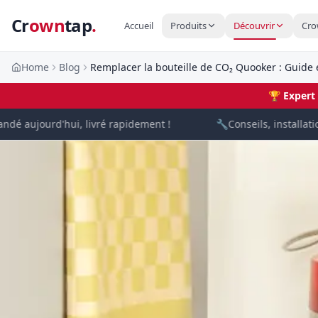
Cr
own
tap
.
Accueil
Produits
Découvrir
Cro
Home
Blog
Remplacer la bouteille de CO₂ Quooker : Guide 
🏆
Expert
ujourd'hui, livré rapidement !
🔧
Conseils, installation 