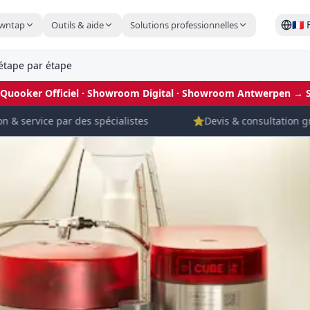
🇫🇷
wntap
Outils & aide
Solutions professionnelles
étape par étape
 Quooker Officiel · Showroom Digital
· Showroom Antwerpen →
& service par des spécialistes
⭐
Devis & consultation gratu