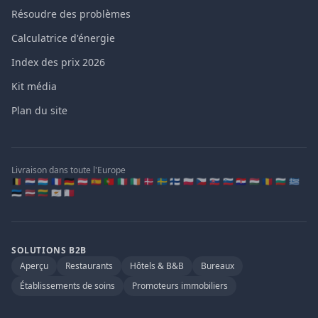
Résoudre des problèmes
Calculatrice d'énergie
Index des prix 2026
Kit média
Plan du site
Livraison dans toute l'Europe
🇧🇪 🇳🇱 🇱🇺 🇫🇷 🇩🇪 🇦🇹 🇪🇸 🇵🇹 🇮🇹 🇮🇪 🇩🇰 🇸🇪 🇫🇮 🇵🇱 🇨🇿 🇸🇰 🇸🇮 🇭🇷 🇭🇺 🇷🇴 🇧🇬 🇬🇷
🇪🇪 🇱🇻 🇱🇹 🇨🇾 🇲🇹
SOLUTIONS B2B
Aperçu
Restaurants
Hôtels & B&B
Bureaux
Établissements de soins
Promoteurs immobiliers