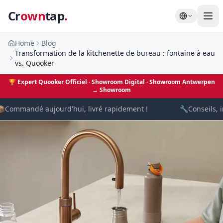
Cr
own
tap
.
Home
Blog
Transformation de la kitchenette de bureau : fontaine à eau
vs. Quooker
🏆
Expert Quooker Officiel · Showroom Digital
· Showroom Antwerpen
→
Showroom

Commandé aujourd'hui, livré rapidement !
🔧
Conseils, i