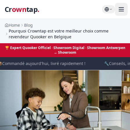
Cr
own
tap
.
Home
Blog
Pourquoi Crowntap est votre meilleur choix comme
revendeur Quooker en Belgique
🏆
Expert Quooker Officiel · Showroom Digital
· Showroom Antwerpen
→
Showroom

Commandé aujourd'hui, livré rapidement !
🔧
Conseils, in