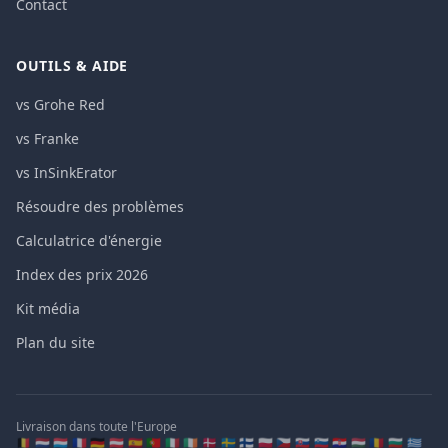
Contact
OUTILS & AIDE
vs Grohe Red
vs Franke
vs InSinkErator
Résoudre des problèmes
Calculatrice d'énergie
Index des prix 2026
Kit média
Plan du site
Livraison dans toute l'Europe
🇧🇪 🇳🇱 🇱🇺 🇫🇷 🇩🇪 🇦🇹 🇪🇸 🇵🇹 🇮🇹 🇮🇪 🇩🇰 🇸🇪 🇫🇮 🇵🇱 🇨🇿 🇸🇰 🇸🇮 🇭🇷 🇭🇺 🇷🇴 🇧🇬 🇬🇷