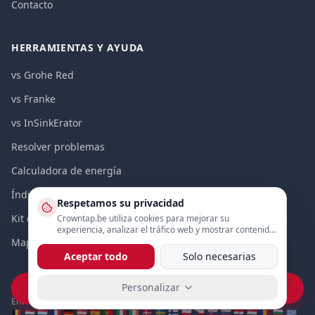
Contacto
HERRAMIENTAS Y AYUDA
vs Grohe Red
vs Franke
vs InSinkErator
Resolver problemas
Calculadora de energía
Índice de precios 2026
Respetamos su privacidad
Kit de medios
Crowntap.be utiliza cookies para mejorar su
experiencia, analizar el tráfico web y mostrar contenido
personalizado.
Mapa del sitio
Aceptar todo
Solo necesarias
Personalizar
Vraag prijs op WhatsApp
Envío a toda Europa
🇧🇪 🇳🇱 🇱🇺 🇫🇷 🇩🇪 🇦🇹 🇪🇸 🇵🇹 🇮🇹 🇮🇪 🇩🇰 🇸🇪 🇫🇮 🇵🇱 🇨🇿 🇸🇰 🇸🇮 🇭🇷 🇭🇺 🇷🇴 🇧🇬 🇬🇷