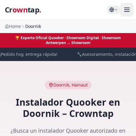
Cr
own
tap
.
Home
Doornik
🏆
Experto Oficial Quooker · Showroom Digital
· Showroom
Antwerpen →
Showroom
Pedido hoy, entrega rápida!
🔧
Asesoramiento, instalación 
Doornik
,
Hainaut
Instalador Quooker en
Doornik – Crowntap
¿Busca un instalador Quooker autorizado en