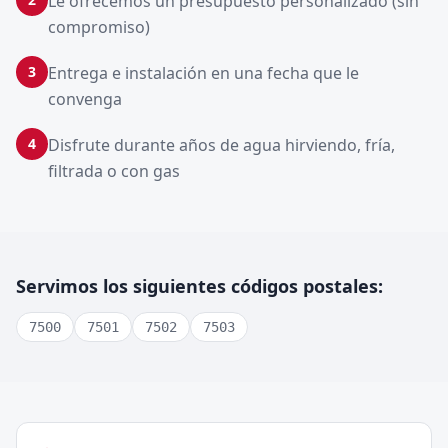
Le ofrecemos un presupuesto personalizado (sin
compromiso)
3
Entrega e instalación en una fecha que le
convenga
4
Disfrute durante años de agua hirviendo, fría,
filtrada o con gas
Servimos los siguientes códigos postales:
7500
7501
7502
7503
Crowntap –
Doornik