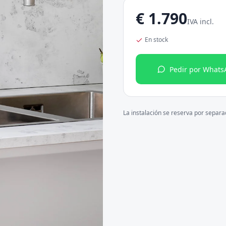
€
1.790
IVA incl.
En stock
Pedir por Whats
La instalación se reserva por separ