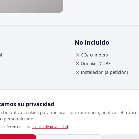
No incluido
al
CO₂-cilinders
Quooker CUBE
Instalación (a petición)
amos su privacidad
.be utiliza cookies para mejorar su experiencia, analizar el tráfic
o personalizado.
Código (Reservoir PRO3)
mación en nuestra
política de privacidad
.
PRO3
GTIN-13