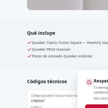
Qué incluye
Quooker Classic Fusion Square
—
Roestvrij sta
Quooker
PRO3
reservoir
Piezas de conexión Quooker estándar
Respet
Códigos técnicos
Crowntap
contenid
Código (Quooker Classic Fusion Square)
Más infor
CFNSSST
GTIN-13