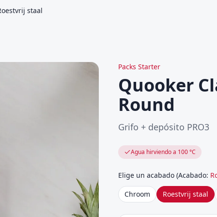
estvrij staal
Packs Starter
Quooker Cl
Round
Grifo + depósito PRO3
Agua hirviendo a 100 °C
Elige un acabado
(
Acabado
:
Ro
Chroom
Roestvrij staal