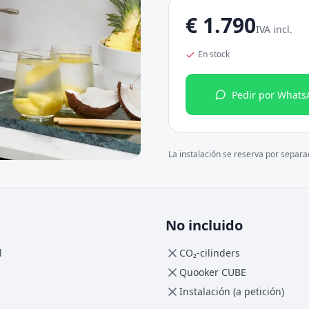
€
1.790
IVA incl.
En stock
Pedir por Whats
La instalación se reserva por separ
No incluido
l
CO₂-cilinders
Quooker CUBE
Instalación (a petición)