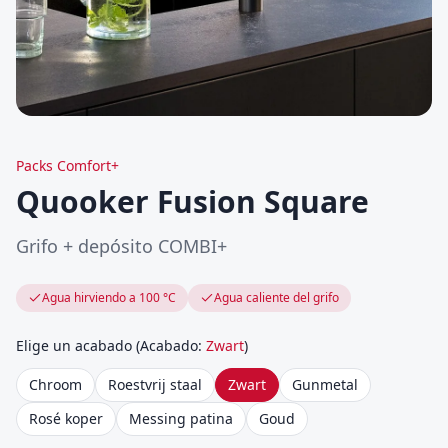
Packs Comfort+
Quooker Fusion Square
Grifo + depósito COMBI+
Agua hirviendo a 100 °C
Agua caliente del grifo
Elige un acabado
(
Acabado
:
Zwart
)
Chroom
Roestvrij staal
Zwart
Gunmetal
Rosé koper
Messing patina
Goud