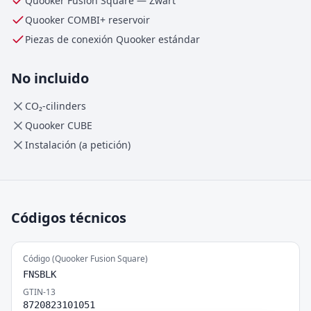
Quooker Fusion Square
—
Zwart
Quooker
COMBI+
reservoir
Piezas de conexión Quooker estándar
No incluido
CO₂-cilinders
Quooker CUBE
Instalación (a petición)
Códigos técnicos
Código (Quooker Fusion Square)
FNSBLK
GTIN-13
8720823101051